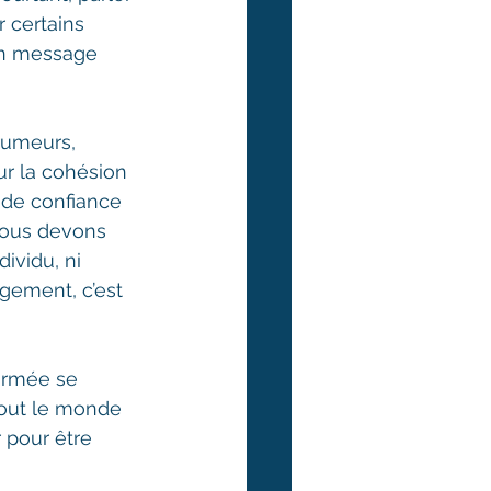
 certains 
un message 
rumeurs, 
ur la cohésion 
de confiance 
 nous devons 
ividu, ni 
ement, c’est 
ormée se 
 Tout le monde 
 pour être 