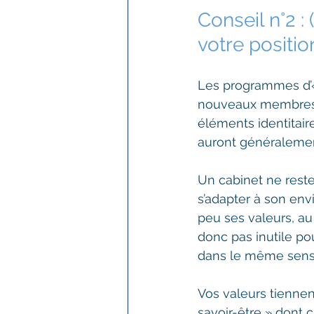
Conseil n°2 :
votre positi
Les programmes d’
nouveaux membres d’
éléments identitair
auront généralemen
Un cabinet ne reste
s’adapter à son env
peu ses valeurs, au
donc pas inutile p
dans le même sens q
Vos valeurs tiennen
savoir-être » dont 