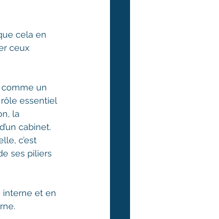
que cela en 
er ceux 
ue comme un 
rôle essentiel 
n, la 
’un cabinet. 
le, c’est 
e ses piliers 
interne et en 
rne.