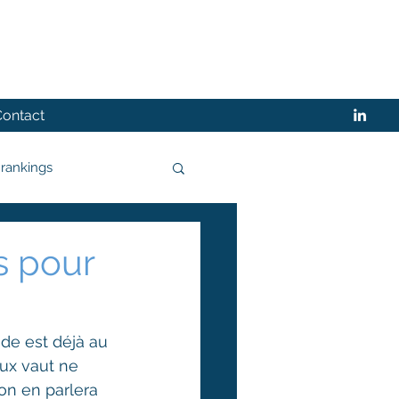
Contact
rankings
s pour
nde est déjà au 
eux vaut ne 
 on en parlera 