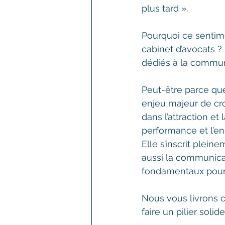
plus tard ».
Pourquoi ce sentime
cabinet d’avocats ?
dédiés à la commun
Peut-être parce qu
enjeu majeur de cro
dans l’attraction et
performance et l’en
Elle s’inscrit plei
aussi la communicat
fondamentaux pour q
Nous vous livrons c
faire un pilier sol