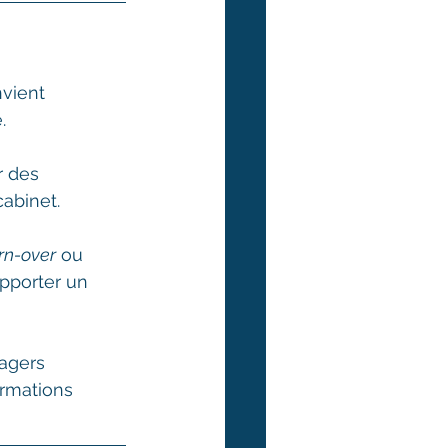
vient 
. 
r des 
abinet. 
rn-over
 ou 
pporter un 
agers 
ormations 