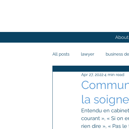
About
All posts
lawyer
business d
Apr 27, 2022
4 min read
Communic
la soigne
Entendu en cabinet d
courant », « Si on e
rien dire », « Pas l