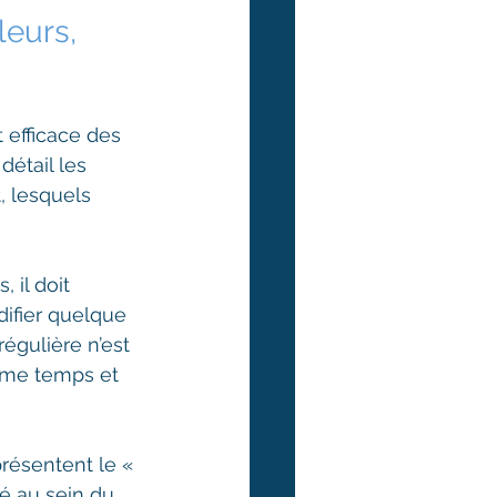
leurs, 
t efficace des 
étail les 
, lesquels 
 il doit 
ifier quelque 
égulière n’est 
ême temps et 
résentent le « 
é au sein du 