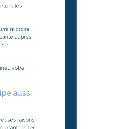
ntent les 
rra ni croire 
ncante auprès 
 se 
inet, votre 
pe aussi 
breuses raisons 
urtant, parler 