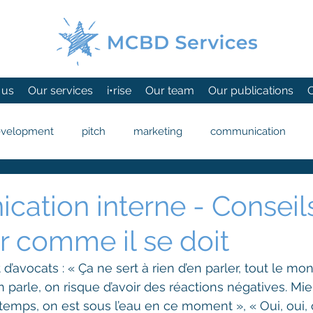
 us
Our services
i•rise
Our team
Our publications
evelopment
pitch
marketing
communication
ation interne - Conseil
r comme il se doit
’avocats : « Ça ne sert à rien d’en parler, tout le mo
n parle, on risque d’avoir des réactions négatives. Mi
e temps, on est sous l’eau en ce moment », « Oui, oui,