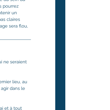
s pourrez 
tenir un 
s claires 
age sera flou, 
i ne seraient 
mier lieu, au 
 agir dans le 
i et à tout 