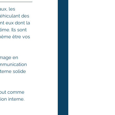
ux, les 
éhiculant des 
nt eux dont la 
me. Ils sont 
même être vos 
image en 
ommunication 
terne solide 
 tout comme 
ion interne.