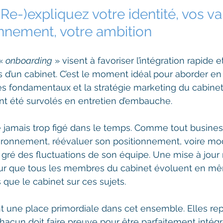
 (Re-)expliquez votre identité, vos va
onnement, votre ambition
« 
onboarding
 » visent à favoriser l’intégration rapide e
un cabinet. C’est le moment idéal pour aborder en d
es fondamentaux et la stratégie marketing du cabinet
t été survolés en entretien d’embauche.
 jamais trop figé dans le temps. Comme tout business,
ironnement, réévaluer son positionnement, voire mod
 gré des fluctuations de son équipe. Une mise à jour r
our que tous les membres du cabinet évoluent en m
ue le cabinet sur ces sujets. 
t une place primordiale dans cet ensemble. Elles rep
chacun doit faire preuve pour être parfaitement intégr