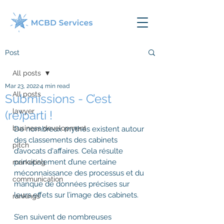
Post
All posts
Mar 23, 2022
4 min read
All posts
Submissions - C’est
lawyer
(re)parti !
business development
De nombreux mythes existent autour 
des classements des cabinets 
pitch
d’avocats d'affaires. Cela résulte 
principalement d’une certaine 
marketing
méconnaissance des processus et du 
communication
manque de données précises sur 
leurs effets sur l’image des cabinets.
rankings
S’en suivent de nombreuses 